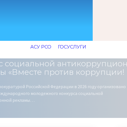
АСУ РСО
ГОСУСЛУГИ
с социальной антикоррупцио
ы «Вместе против коррупции!
рокуратурой Российской Федерации в 2026 году организовано
ждународного молодежного конкурса социальной
онной рекламы…