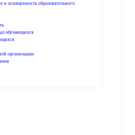
е и оснащенность образовательного
ть
да) обучающихся
ющихся
ной организации
ания