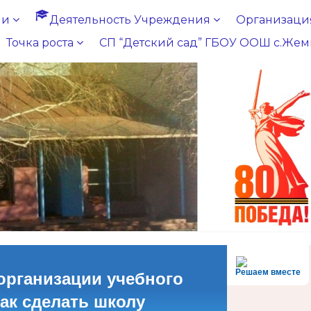
ии
Деятельность Учреждения
Организация
Точка роста
СП “Детский сад” ГБОУ ООШ с.Жем
Решаем вместе
организации учебного
как сделать школу