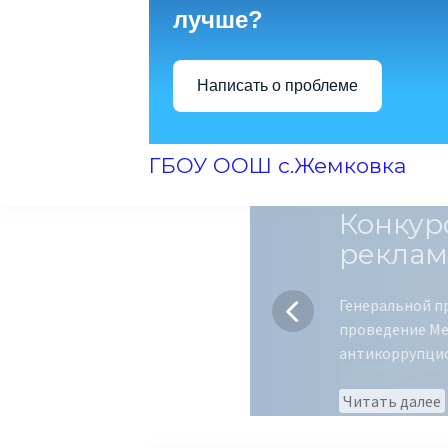
лучше?
Написать о проблеме
ГБОУ ООШ с.Жемковка
Конкур
реклам
Генеральной п
проведение Ме
антикоррупци
Читать далее