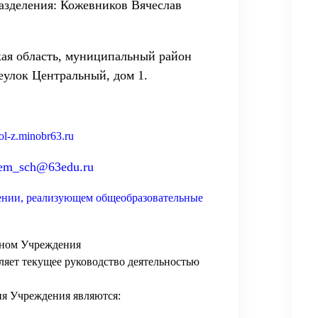
азделения: Кожевников Вячеслав
ая область, муниципальный район
еулок Центральный, дом 1.
ool-z.minobr63.ru
em_sch@63edu.ru
ении, реализующем общеобразовательные
ном Учреждения
ляет текущее руководство деятельностью
я Учреждения являются: