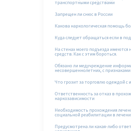
транспортными средствами
Запрещен ли снюс в России
Какова наркологическая помощь б
Куда следует обращаться если в по
На стенах моего подъезда имеются 
средств. Как с этим бороться.
Обязано ли медучреждение информ
несовершеннолетних, с признакам
Что грозит за торговлю одеждой с
Ответственность за отказ в прохо
наркозависимости
Необходимость прохождения лечени
социальной реабилитации в лечени
Предусмотрена ли какая-либо ответ
наркотиков