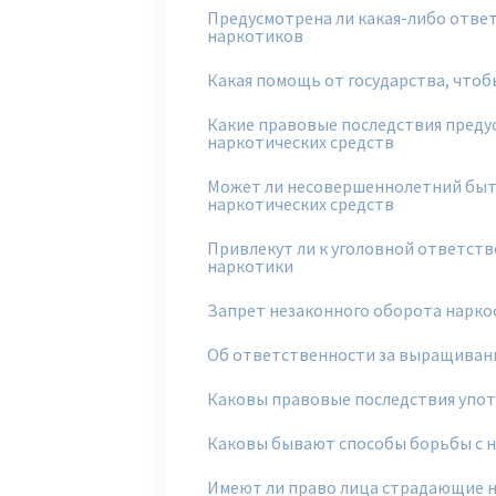
Предусмотрена ли какая-либо ответ
наркотиков
Какая помощь от государства, что
Какие правовые последствия преду
наркотических средств
Может ли несовершеннолетний быть
наркотических средств
Привлекут ли к уголовной ответст
наркотики
Запрет незаконного оборота нарк
Об ответственности за выращиван
Каковы правовые последствия упот
Каковы бывают способы борьбы с 
Имеют ли право лица страдающие 