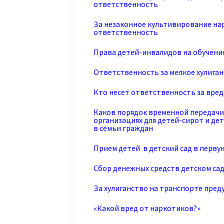
ответственность
За незаконное культивирование н
ответственность
Права детей-инвалидов на обучени
Ответственность за мелкое хулига
Кто несет ответственность за вре
Каков порядок временной передачи
организациях для детей-сирот и дет
в семьи граждан
Прием детей в детский сад в перву
Сбор денежных средств детском саду
За хулиганство на транспорте пре
«Какой вред от наркотиков?»