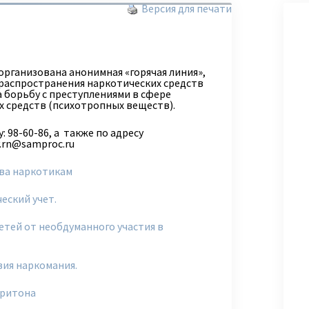
Версия для печати
организована анонимная «горячая линия»,
распространения наркотических средств
а борьбу с преступлениями в сфере
х средств (психотропных веществ).
 98-60-86, а также по адресу
y.rn@samproc.ru
ва наркотикам
еский учет.
етей от необдуманного участия в
вия наркомания.
притона