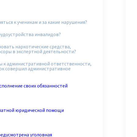
яться к ученикам и за какие нарушения?
рудоустройства инвалидов?
ьзовать наркотические средства,
рсоры в экспертной деятельности?
ы к административной ответственности,
нок совершил административное
сполнение своих обязанностей
платной юридической помощи
редусмотрена уголовная