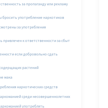
ственность за пропаганду или рекламу
бы бросить употребление наркотиков
смотрены за употребления
 привлечен к ответственности за сбыт
венности если добровольно сдать
осодерщащих растений
ие мака
ребления наркотических средств
наркоманией среди несовершеннолетних
наркоманией употреблять