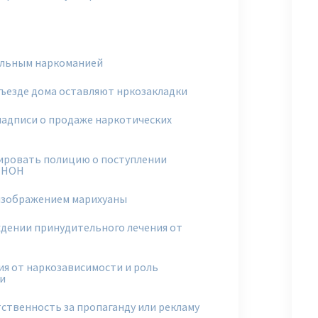
ольным наркоманией
дъезде дома оставляют нркозакладки
надписи о продаже наркотических
ировать полицию о поступлении
и НОН
 изображением марихуаны
ждении принудительного лечения от
я от наркозависимости и роль
и
ственность за пропаганду или рекламу