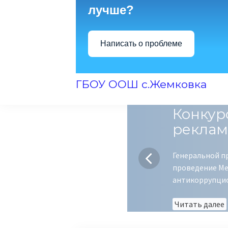
лучше?
Написать о проблеме
ГБОУ ООШ с.Жемковка
Конкур
реклам
Генеральной п
проведение Ме
антикоррупци
Читать далее