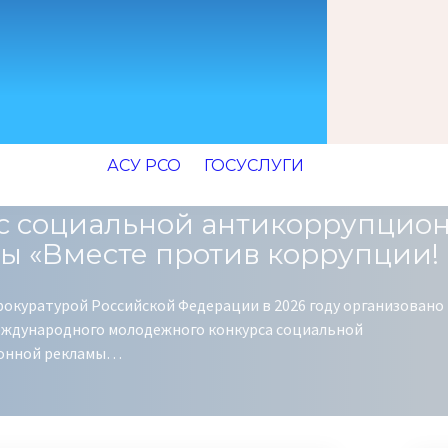
АСУ РСО
ГОСУСЛУГИ
с социальной антикоррупцио
ы «Вместе против коррупции!
рокуратурой Российской Федерации в 2026 году организовано
ждународного молодежного конкурса социальной
онной рекламы…