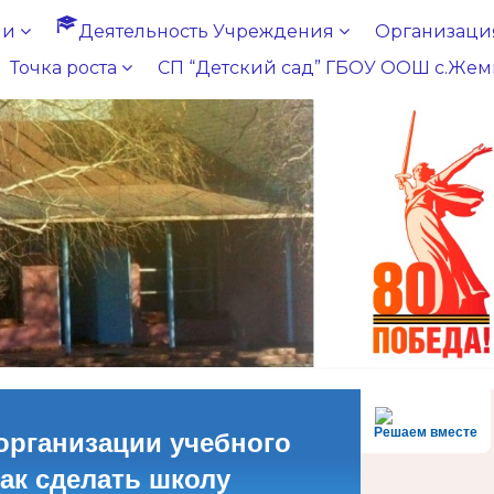
ии
Деятельность Учреждения
Организация
Точка роста
СП “Детский сад” ГБОУ ООШ с.Жем
Решаем вместе
организации учебного
как сделать школу