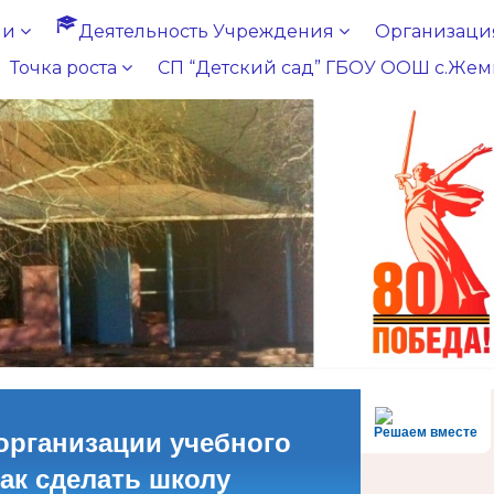
ии
Деятельность Учреждения
Организация
Точка роста
СП “Детский сад” ГБОУ ООШ с.Жем
Решаем вместе
организации учебного
как сделать школу