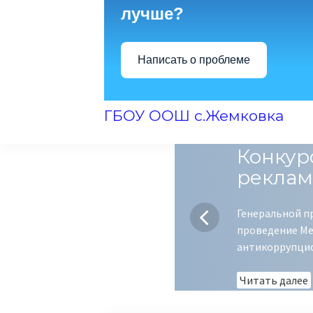
лучше?
Написать о проблеме
ГБОУ ООШ с.Жемковка
Конкур
реклам
Генеральной п
проведение Ме
антикоррупци
Читать далее