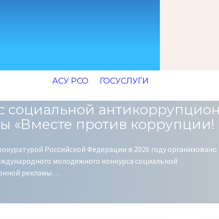
АСУ РСО
ГОСУСЛУГИ
с социальной антикоррупцио
ы «Вместе против коррупции!
рокуратурой Российской Федерации в 2026 году организовано
ждународного молодежного конкурса социальной
онной рекламы…