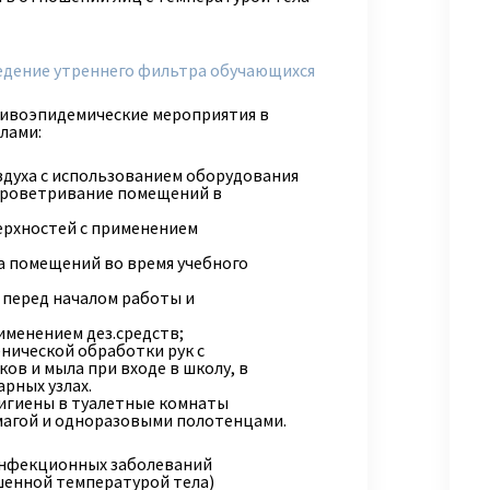
едение утреннего фильтра обучающихся
отивоэпидемические мероприятия в
лами:
здуха с использованием оборудования
проветривание помещений в
ерхностей с применением
а помещений во время учебного
 перед началом работы и
именением дез.средств;
нической обработки рук с
в и мыла при входе в школу, в
рных узлах.
гигиены в туалетные комнаты
магой и одноразовыми полотенцами.
нфекционных заболеваний
шенной температурой тела)