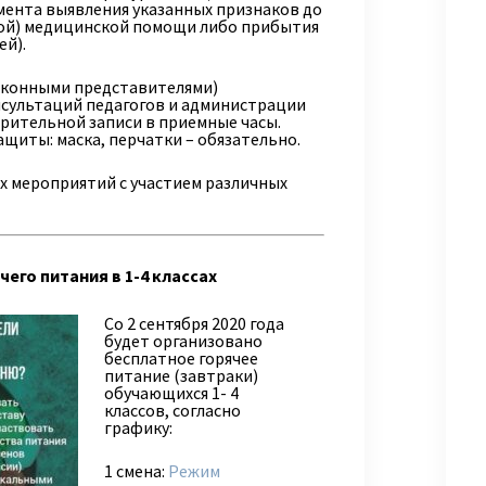
мента выявления указанных признаков до
ой) медицинской помощи либо прибытия
й).
аконными представителями)
нсультаций педагогов и администрации
рительной записи в приемные часы.
щиты: маска, перчатки – обязательно.
х мероприятий с участием различных
его питания в 1-4 классах
Со 2 сентября 2020 года
будет организовано
бесплатное горячее
питание (завтраки)
обучающихся 1- 4
классов, согласно
графику:
1 смена:
Режим