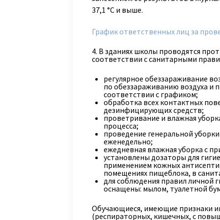
37,1 °С и выше.
График ответственных лиц за пров
4. В зданиях школы проводятся пр
соответствии с санитарными прави
регулярное обеззараживание во
по обеззараживанию воздуха и 
соответствии с графиком;
обработка всех контактных пов
дезинфицирующих средств;
проветривание и влажная уборк
процесса;
проведение генеральной уборки
еженедельно;
ежедневная влажная уборка с пр
установлены дозаторы для гигие
применением кожных антисептико
помещениях пищеблока, в санита
для соблюдения правил личной 
оснащены: мылом, туалетной бу
Обучающиеся, имеющие признаки и
(респираторных, кишечных, с повы