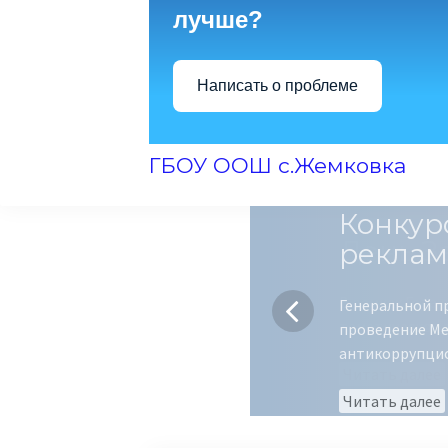
лучше?
Написать о проблеме
ГБОУ ООШ с.Жемковка
Конкур
реклам
Генеральной п
проведение Ме
антикоррупци
Читать далее