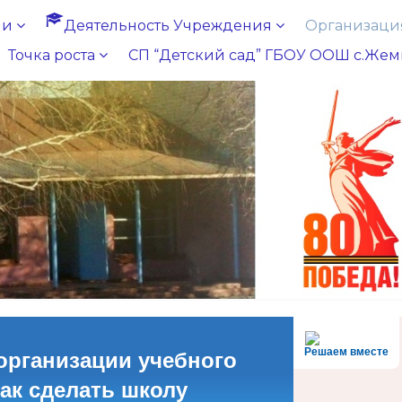
ии
Деятельность Учреждения
Организация
Точка роста
СП “Детский сад” ГБОУ ООШ с.Жем
Решаем вместе
организации учебного
как сделать школу