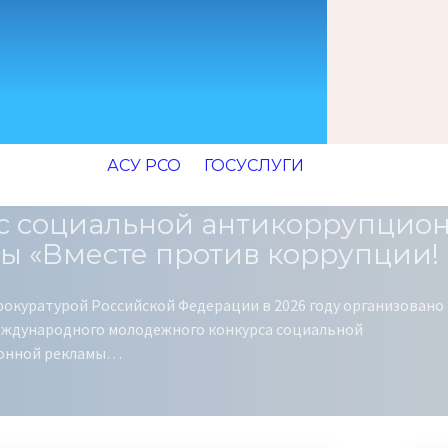
АСУ РСО
ГОСУСЛУГИ
с социальной антикоррупцио
ы «Вместе против коррупции!
рокуратурой Российской Федерации в 2026 году организовано
ждународного молодежного конкурса социальной
онной рекламы…