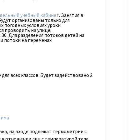
тдельный учебный кабинет
. Занятия в
будут организованы только для
ых погодных условиях уроки
я проводить на улице.
8.30. Для разделения потоков детей на
и потоки на переменах.
 для всех классов. Будет задействовано 2
жима
а, на входе подлежат термометрии с
л в отношении лиц с температурой тела