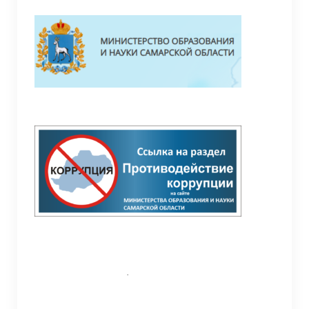
Педагоги
Материально-техническая база
Режим занятий
Галерея
Дополнительная информация
Обратная связь (контакты, социальные
сети)
СП “Детский сад” ГБОУ ООШ с.Жемковка