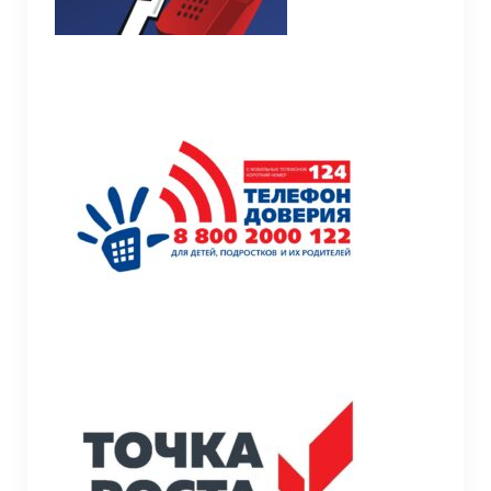
Информационная безопасность
Летний оздоровительный лагерь
Модернизация
Молодёжи
МСОКО
Наставничество
Обучение инвалидов и детей с ОВЗ
Условия обучения инвалидов и лиц с
ограниченными возможностями
здоровья
Педагогам к сведению