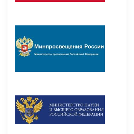
лиц без гражданства
Школьная библиотека
Школьная психологическая служба
Школьный театр
Организация образовательного процесса с
01.09.2020 г.
Организация питания в СП “Детский сад”
Точка роста
Общая информация о центре “Точка роста”
Документы
Образовательные программы