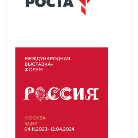
Противодействие коррупции
Противодействие экстремизму и
терроризму
Противодействие терроризму
Профилактика на железнодорожных путях
Семья и школа (1 класс и ГИА)
Прием в 1-ый класс
ГИА 2026
Тестирование на знание русского языка,
достаточное для освоения образовательных
программ НОО, ООО, иностранных граждан и