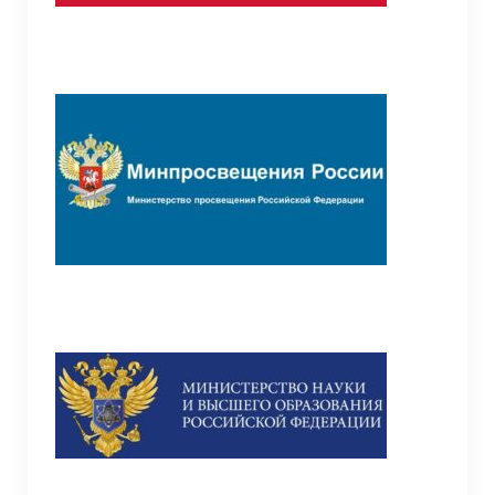
лиц без гражданства
Школьная библиотека
Школьная психологическая служба
Школьный театр
Организация образовательного процесса с
01.09.2020 г.
Организация питания в СП “Детский сад”
Точка роста
Общая информация о центре “Точка роста”
Документы
Образовательные программы