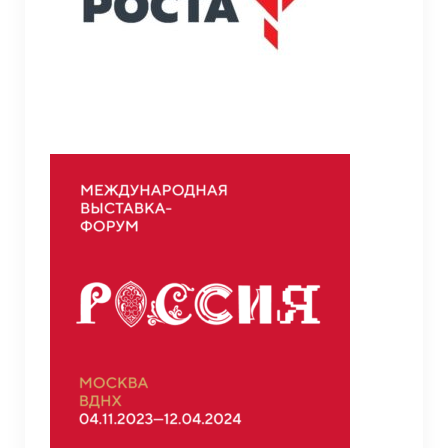
Противодействие коррупции
Противодействие экстремизму и
терроризму
Противодействие терроризму
Профилактика на железнодорожных путях
Семья и школа (1 класс и ГИА)
Прием в 1-ый класс
ГИА 2026
Тестирование на знание русского языка,
достаточное для освоения образовательных
программ НОО, ООО, иностранных граждан и