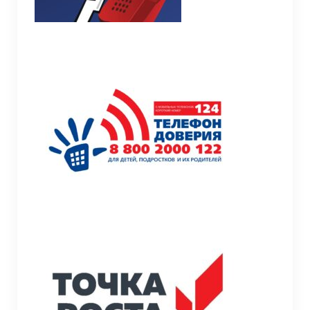
Информационная безопасность
Летний оздоровительный лагерь
Модернизация
Молодёжи
МСОКО
Наставничество
Обучение инвалидов и детей с ОВЗ
Условия обучения инвалидов и лиц с
ограниченными возможностями
здоровья
Педагогам к сведению