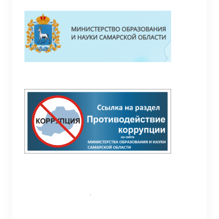
Педагоги
Материально-техническая база
Режим занятий
Галерея
Дополнительная информация
Обратная связь (контакты, социальные
сети)
СП “Детский сад” ГБОУ ООШ с.Жемковка