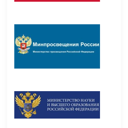
лиц без гражданства
Школьная библиотека
Школьная психологическая служба
Школьный театр
Организация образовательного процесса с
01.09.2020 г.
Организация питания в СП “Детский сад”
Точка роста
Общая информация о центре “Точка роста”
Документы
Образовательные программы