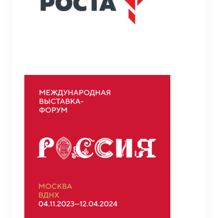
Противодействие коррупции
Противодействие экстремизму и
терроризму
Противодействие терроризму
Профилактика на железнодорожных путях
Семья и школа (1 класс и ГИА)
Прием в 1-ый класс
ГИА 2026
Тестирование на знание русского языка,
достаточное для освоения образовательных
программ НОО, ООО, иностранных граждан и