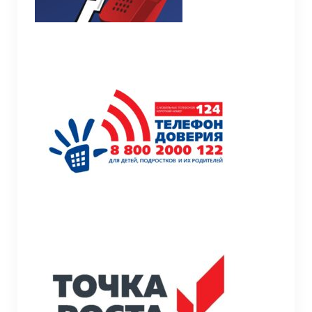
Информационная безопасность
Летний оздоровительный лагерь
Модернизация
Молодёжи
МСОКО
Наставничество
Обучение инвалидов и детей с ОВЗ
Условия обучения инвалидов и лиц с
ограниченными возможностями
здоровья
Педагогам к сведению