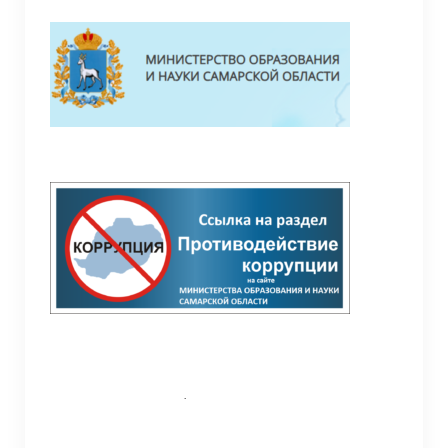
Педагоги
Материально-техническая база
Режим занятий
Галерея
Дополнительная информация
Обратная связь (контакты, социальные
сети)
СП “Детский сад” ГБОУ ООШ с.Жемковка