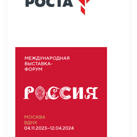
Противодействие коррупции
Противодействие экстремизму и
терроризму
Противодействие терроризму
Профилактика на железнодорожных путях
Семья и школа (1 класс и ГИА)
Прием в 1-ый класс
ГИА 2026
Тестирование на знание русского языка,
достаточное для освоения образовательных
программ НОО, ООО, иностранных граждан и