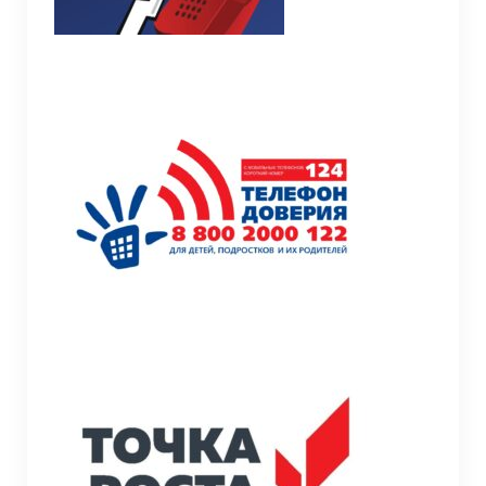
Информационная безопасность
Летний оздоровительный лагерь
Модернизация
Молодёжи
МСОКО
Наставничество
Обучение инвалидов и детей с ОВЗ
Условия обучения инвалидов и лиц с
ограниченными возможностями
здоровья
Педагогам к сведению