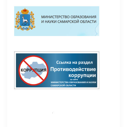
Педагоги
Материально-техническая база
Режим занятий
Галерея
Дополнительная информация
Обратная связь (контакты, социальные
сети)
СП “Детский сад” ГБОУ ООШ с.Жемковка