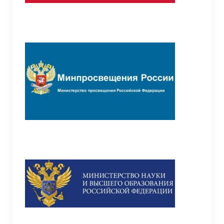
лиц без гражданства
Школьная библиотека
Школьная психологическая служба
Школьный театр
Организация образовательного процесса с
01.09.2020 г.
Организация питания в СП “Детский сад”
Точка роста
Общая информация о центре “Точка роста”
Документы
Образовательные программы